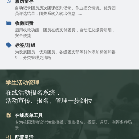
履历留存
自动记录团员历次团课签到记录、作业提交情况、优秀团
员评选结果，团关系转入转出信息……
收缴团费
启用收款功能，团员在线支付团费，自动汇总缴费明细，
安全便捷
标签/群组
为发展团员、优秀团员、各级团支部等群体添加标签和群
组，分类管理更清晰
学生活动管理
在线活动报名系统，
活动宣传、报名、管理一步到位
在线表单工具
专为校园活动设计海量模板，覆盖报名、投票、调研、测评多种场
景
配置灵活