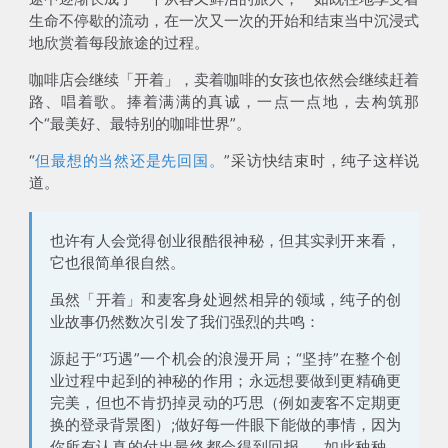
生命不停歇的流动，在一次又一次的开始和结束当中沉浸式
地欣赏着每段旅途的过程。
咖啡店会继续「开着」，卖着咖啡的女孩也依然会继续赶着
路、唱着歌。捧着满满的真诚，一点一点地，去构筑那
个“最美好、最特别的咖啡世界”。
“
但最想的当然还是先回国。
”采访快结束时，纯子这样说
道。
也许有人会觉得创业很酷很神秘，但其实剥开来看，
它也很简单很自然。
虽然「开着」和麦客身处迥然相异的领域，纯子的创
业故事仍然数次引发了我们强烈的共鸣：
源起于“巧遇”一个机会的浪漫开局；“坚持”在整个创
业过程中起到的神秘的作用；永远想要做到更精确更
完美，但也不肯扔掉灵动的巧思（例如麦客不定期更
换的登录背景图）;做好每一件眼下能做的事情，因为
你所有认真的付出最终都会得到回报......如此种种，