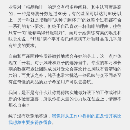
业界对「精品咖啡」的定义有很多种阐释。其中认可度最高
的，一种是杯测分数超过80分，有的甚至可以达到90分以
上，另一种就是指咖啡“从种子到杯子”的这整个过程都符合
一系列的专业要求。但纯子自己喜欢一杯咖啡的理由，往往
只有一句“能够喝得舒服就好”。而对于她训练有素的嗅觉和
味觉来说，“舒服”两个字其实已经概括了对咖啡品质几乎所
有维度的要求。
自由和严谨两种特质很微妙地糅合在她的身上，这一点也体
现在「开着」对于风味和豆子的选择当中。专业的学习和长
期的数据积累让团队成员对受众会喜欢什么风味有着清晰的
共识，而共识之外，纯子也常常挑选一些风味与众不同甚至
有点奇怪的高品质豆子希望用户可以去尝试。
我问，是不是有什么让你觉得踏实地做好眼下的工作或许比
新的体验更重要，所以你把大量的心力放在创业上，情愿不
那么自由？
纯子没有犹豫地答道，
我觉得从工作中得到的正反馈其实比
我想象中要多得多得多
。