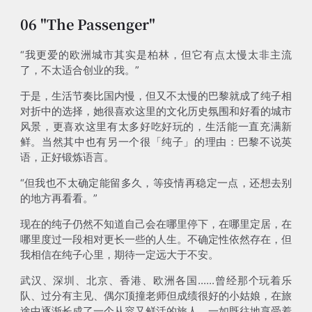
06 "The Passenger"
“我更爱的欧洲城市其实是柏林，但它有点太慢太非主流
了，不太适合创业的我。”
于是，生活节奏比国内慢，但又不太慢的巴黎就成了纯子相
对折中的选择，她很喜欢这里的文化历史氛围和好看的城市
风景，更喜欢这里有太多好吃好玩的，生活能一直充满新
鲜。当然其中也有另一个很「纯子」的理由：巴黎不说英
语，正好锻炼语言。
“但我也不太确定能留多久，等疫情再稳定一点，还想去别
的地方再看看。”
现在的纯子仍然不知道自己会在哪里停下，在哪里定居，在
哪里度过一段相对更长一些的人生。不确定性依然存在，但
我相信在纯子心里，期待一定远大于不安。
武汉、深圳、北京、香港、欧洲各国......曾经那个玩着乐
队、过分有主见、偶尔顶撞老师但成绩很好的小姑娘，在旅
途中逐渐长成了一个从容又鲜活的旅人，一如既往地享受着