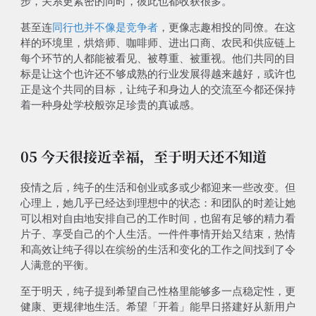
步，关系更紧密的同时，彼此也都收获很多。
甚至连
同行也并不像是竞争者
，更像志趣相投的同僚。在这
样的环境里，烘焙师、咖啡师、进出口商、农民和供应链上
每个环节的人都能被看见、被尊重、被重视。他们共同的目
标是让这个也许还不够成熟的行业发展得越来越好，或许也
正是这个共同的目标，让纯子和身边人的交流至今都还保持
着一种身处学校般弥足珍贵的真诚感。
05 今天很接近幸福，至于明天还不知道
疫情之后，纯子的生活和创业或多或少都迎来一些改变。但
心理上，她几乎已经达到理想中的状态：和团队的时差让她
可以相对自由地安排自己的工作时间，也留有足够的精力看
片子、享受自己的个人生活。一件件事情开始又结束，热情
和高效让纯子得以在缤纷的生活和变化的工作之间找到了令
人满意的平衡。
至于明天，纯子提到希望自己性格里能够多一点稳定性，更
健康、更规律地生活。希望「开着」能早日搭建好从新用户